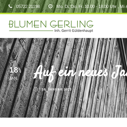
05722 21198
Mo. Di. Do. Fr. 10.00 - 18.00 Uhr , Mi 
Auf ein neues J
18
JAN.
18. JANUAR 2023